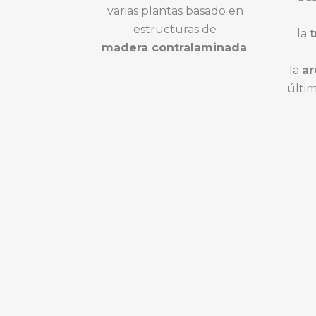
varias plantas basado en
estructuras de
la
t
madera
contralaminada
.
la
ar
últi