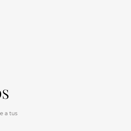
OS
e a tus