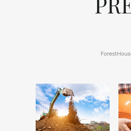
PR
ForestHouse