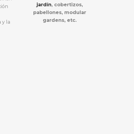
jardín
, cobertizos,
ción
pabellones, modular
gardens, etc.
y la