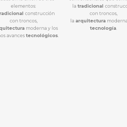
elementos:
la
tradicional
construc
radicional
construcción
con troncos,
con troncos,
la
arquitectura
moderna 
quitectura
moderna y los
tecnología
.
mos avances
tecnológicos
.