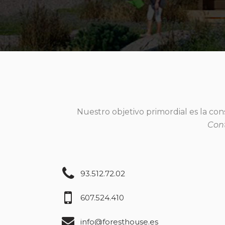
Nuestro objetivo primordial es la con
Cont
93.512.72.02
607.524.410
info@foresthouse.es