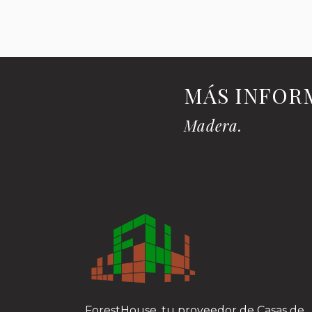
MÁS INFO
Madera.
ForestHouse, tu proveedor de Casas de